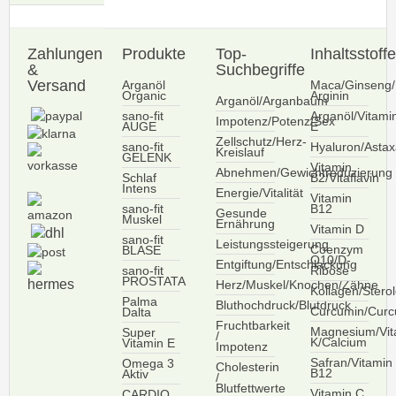
Zahlungen
Produkte
Top-
Inhaltsstoffe
&
Suchbegriffe
Versand
Arganöl
Maca/Ginseng/
Organic
Arginin
Arganöl/Arganbaum
sano-fit
Arganöl/Vitami
Impotenz/Potenz/Sex
AUGE
E
Zellschutz/Herz-
sano-fit
Hyaluron/Astax
Kreislauf
GELENK
Vitamin
Abnehmen/Gewichtreduzierung
Schlaf
B2/Vitaflavin
Intens
Energie/Vitalität
Vitamin
sano-fit
B12
Gesunde
Muskel
Ernährung
Vitamin D
sano-fit
Leistungssteigerung
Coenzym
BLASE
Q10/D-
Entgiftung/Entschlackung
sano-fit
Ribose
PROSTATA
Herz/Muskel/Knochen/Zähne
Kollagen/Sterol
Palma
Bluthochdruck/Blutdruck
Curcumin/Curc
Dalta
Fruchtbarkeit
Magnesium/Vit
Super
/
K/Calcium
Vitamin E
Impotenz
Safran/Vitamin
Omega 3
Cholesterin
B12
Aktiv
/
Blutfettwerte
Vitamin C
CARDIO