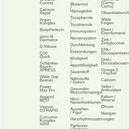
(Camu-
Control
Blutarmut
Camu)
/
Calcium
Hämoglobin
Olivenblättern/
Rapid
Tocopherole
Wilde
Argan
/
Feigen
Komplex
Tocotrienole
Eisen /
BodyPerfect+
Immunsystem
Eisenfumarat
/
sano-fit
Nervensystem
Zink /
Darmatox
Zinkgluconat
Durchblutung
D-Ribose
/
EPA /
Entzündungen
Q10
Eicosapentaen
Quick
Müdigkeit
DHA /
/
Schlanker-
Docosahexaen
Appetitlosigkeit
Bauch-
Omega 3
XPRESS
Sauerstoff
/ Fischöl
/
Wilde Goji
Nährstoffe
Calcium
Beeren
/ Gehirn
Selen /
Power
Gesunden
Antioxidant
Max Pro
Blutzuckerspiegel
Kalium /
Arganöl
Herz- /
Mineral
BEST
Nierenfunktionen
Chrom
Vitamin
Aussehen
D3 RAPID
/ Figur
Mangan
Curcumin
Herzrhythmusstörungen
Komplex
4400
Pankreas