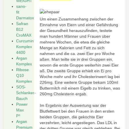
WEIGHT
sano-
fit
Darmatox
Um einen Zusammenhang zwischen der
Safran
Einnahme von Eiern und einer Gefährdung
B12
der Gesundheit herauszufinden, testete
CroMAX
man hundert Männer und Frauen über
Curcumin
mehrere Wochen, die etwa die gleiche
Komplex
Menge an Kalorien und Fett zu sich
4400
nahmen und die ca. zwei Eier pro Woche
Argan
aßen. Man teilte sie in drei Gruppen ein,
Komplex
wovon die erste Gruppe weiterhin zwei Eier
Ribose
aß. Die zweite Gruppe erhielt ein Ei pro
Q10
Woche mehr und ihr Cholesterinwert lag bei
Komplex
226mg. Eine weitere Gruppe bekam 100ml
SOS-
Buttermilch mit einem Eigelb zu trinken, was
Schlanker-
260mg Cholesterin ergab.
Bauch
Power
Im Ergebnis der Auswertung war der
Max
Blutfettwert bei den Frauen in den ersten
P³
beiden Gruppen, die gekochte Eier
Argan
verzehrten, leicht angestiegen. Das LDL in
Premium
der dritten Gruppe war gleich geblieben. Bei