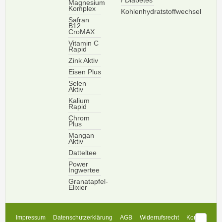
/ Diabetes
Magnesium
Komplex
Kohlenhydratstoffwechsel
Safran
B12
CroMAX
Vitamin C
Rapid
Zink Aktiv
Eisen Plus
Selen
Aktiv
Kalium
Rapid
Chrom
Plus
Mangan
Aktiv
Datteltee
Power
Ingwertee
Granatapfel-
Elixier
Impressum
Datenschutzerklärung
AGB
Widerrufsrecht
Kontakt