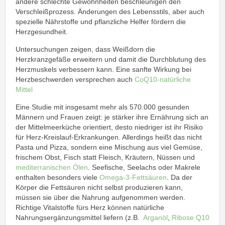
andere schlechte Gewohnheiten beschleunigen den
Verschleißprozess. Änderungen des Lebensstils, aber auch
spezielle Nährstoffe und pflanzliche Helfer fördern die
Herzgesundheit.
Untersuchungen zeigen, dass Weißdorn die
Herzkranzgefäße erweitern und damit die Durchblutung des
Herzmuskels verbessern kann. Eine sanfte Wirkung bei
Herzbeschwerden versprechen auch
CoQ10-natürliche
Mittel
Eine Studie mit insgesamt mehr als 570.000 gesunden
Männern und Frauen zeigt: je stärker ihre Ernährung sich an
der Mittelmeerküche orientiert, desto niedriger ist ihr Risiko
für Herz-Kreislauf-Erkrankungen. Allerdings heißt das nicht
Pasta und Pizza, sondern eine Mischung aus viel Gemüse,
frischem Obst, Fisch statt Fleisch, Kräutern, Nüssen und
mediterranischen Ölen
. Seefische, Seelachs oder Makrele
enthalten besonders viele
Omega-3-Fettsäuren
. Da der
Körper die Fettsäuren nicht selbst produzieren kann,
müssen sie über die Nahrung aufgenommen werden.
Richtige Vitalstoffe fürs Herz können natürliche
Nahrungsergänzungsmittel liefern (z.B.
Arganöl
,
Ribose Q10