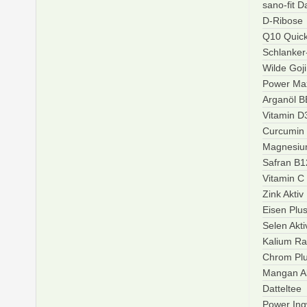
sano-fit 
D-Ribose
Q10 Quic
Schlanke
Wilde Goj
Power Ma
Arganöl 
Vitamin D
Curcumin
Magnesiu
Safran B
Vitamin C
Zink Aktiv
Eisen Plu
Selen Akti
Kalium Ra
Chrom Pl
Mangan Ak
Datteltee
Power Ing