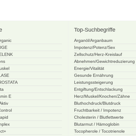
e
Top-Suchbegriffe
rganic
Arganöl/Arganbaum
AUGE
Impotenz/Potenz/Sex
GELENK
Zellschutz/Herz-Kreislauf
ens
Abnehmen/Gewichtreduzierung
uskel
Energie/Vitalität
BLASE
Gesunde Ernährung
PROSTATA
Leistungssteigerung
ta
Entgiftung/Entschlackung
amin E
Herz/Muskel/Knochen/Zähne
ktiv
Bluthochdruck/Blutdruck
ontrol
Fruchtbarkeit / Impotenz
apid
Cholesterin / Blutfettwerte
mplex
Blutarmut / Hämoglobin
ct+
Tocopherole / Tocotrienole