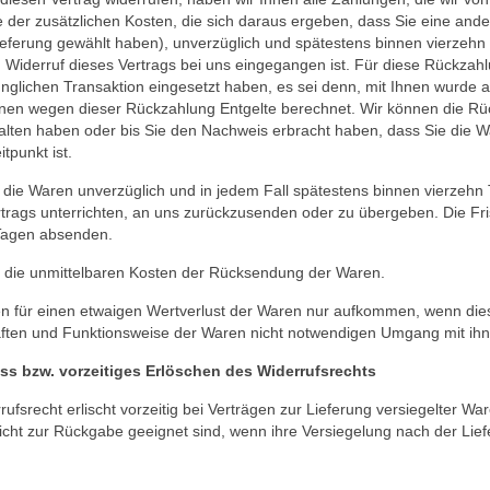
er zusätzlichen Kosten, die sich daraus ergeben, dass Sie eine ander
ieferung gewählt haben), unverzüglich und spätestens binnen vierzehn
 Widerruf dieses Vertrags bei uns eingegangen ist. Für diese Rückzah
nglichen Transaktion eingesetzt haben, es sei denn, mit Ihnen wurde a
nen wegen dieser Rückzahlung Entgelte berechnet. Wir können die Rüc
alten haben oder bis Sie den Nachweis erbracht haben, dass Sie die 
tpunkt ist.
 die Waren unverzüglich und in jedem Fall spätestens binnen vierzeh
trags unterrichten, an uns zurückzusenden oder zu übergeben. Die Fris
Tagen absenden.
n die unmittelbaren Kosten der Rücksendung der Waren.
n für einen etwaigen Wertverlust der Waren nur aufkommen, wenn diese
ften und Funktionsweise der Waren nicht notwendigen Umgang mit ihne
s bzw. vorzeitiges Erlöschen des Widerrufsrechts
ufsrecht erlischt vorzeitig bei Verträgen zur Lieferung versiegelter 
cht zur Rückgabe geeignet sind, wenn ihre Versiegelung nach der Lief