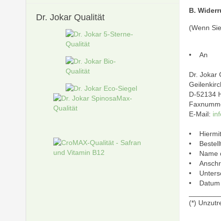
B. Widerr
Dr.
Jokar Qualität
(Wenn Sie 
• An
Dr. Jokar
Geilenkir
D-52134 
Faxnummer
E-Mail:
in
• Hiermit 
• Bestellt
• Name de
• Anschri
• Untersch
• Datum
________
(*) Unzutr