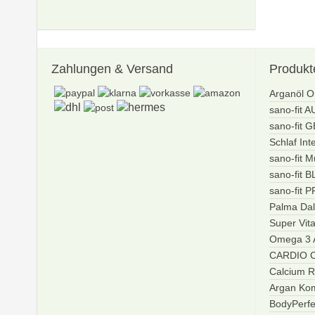
Zahlungen
& Versand
Produkt
Arganöl O
sano-fit 
sano-fit 
Schlaf Int
sano-fit M
sano-fit 
sano-fit 
Palma Dal
Super Vit
Omega 3 A
CARDIO C
Calcium R
Argan Ko
BodyPerfe