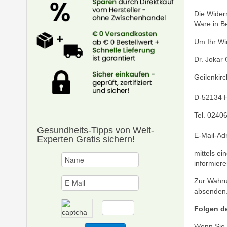
Die Widerr
Ware in B
Um Ihr Wi
Dr. Jokar
Geilenkir
D-52134 
Tel. 0240
Gesundheits-Tipps
von Welt-
E-Mail-Ad
Experten Gratis sichern!
mittels ei
informiere
Zur Wahrun
absenden
Folgen d
Wenn Sie d