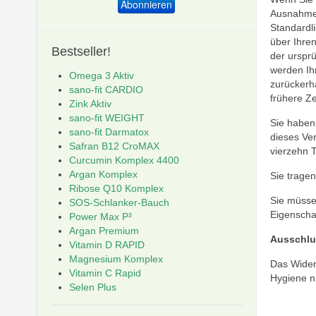
Ausnahme d
Standardl
über Ihren
Bestseller!
der ursprü
werden Ih
Omega 3 Aktiv
zurückerh
sano-fit CARDIO
frühere Zei
Zink Aktiv
sano-fit WEIGHT
Sie haben
sano-fit Darmatox
dieses Ver
Safran B12 CroMAX
vierzehn 
Curcumin Komplex 4400
Argan Komplex
Sie trage
Ribose Q10 Komplex
Sie müsse
SOS-Schlanker-Bauch
Eigenscha
Power Max P³
Argan Premium
Ausschlus
Vitamin D RAPID
Magnesium Komplex
Das Widerr
Vitamin C Rapid
Hygiene ni
Selen Plus