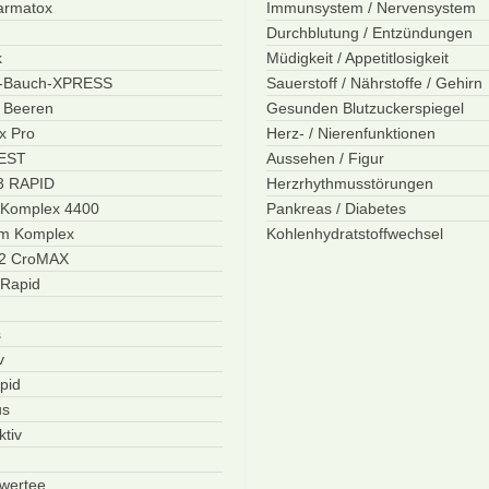
Darmatox
Immunsystem / Nervensystem
Durchblutung / Entzündungen
k
Müdigkeit / Appetitlosigkeit
r-Bauch-XPRESS
Sauerstoff / Nährstoffe / Gehirn
i Beeren
Gesunden Blutzuckerspiegel
x Pro
Herz- / Nierenfunktionen
BEST
Aussehen / Figur
3 RAPID
Herzrhythmusstörungen
 Komplex 4400
Pankreas / Diabetes
m Komplex
Kohlenhydratstoffwechsel
12 CroMAX
 Rapid
s
v
pid
us
tiv
wertee