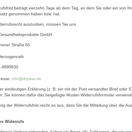
ufsfrist beträgt vierzehn Tage ab dem Tag, an dem Sie oder ein von Ihnen
esitz genommen haben bzw. hat.
derrufsrecht auszuüben, müssen Sie uns
 Gesundheitsprodukte GmbH
chener Straße 65
Herzogenrath
6-9899830
resse:
info@drjokar.de
ner eindeutigen Erklärung (z. B. ein mit der Post versandter Brief oder 
n. Sie können dafür das beigefügte Muster-Widerrufsformular verwende
g der Widerrufsfrist reicht es aus, dass Sie die Mitteilung über die Au
.
es Widerrufs
iesen Vertrag widerrufen, haben wir Ihnen alle Zahlungen, die wir von 