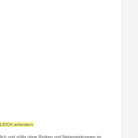
:
GLEICH anfordern.
rlich und völlig ohne Risiken und Nebenwirkungen im