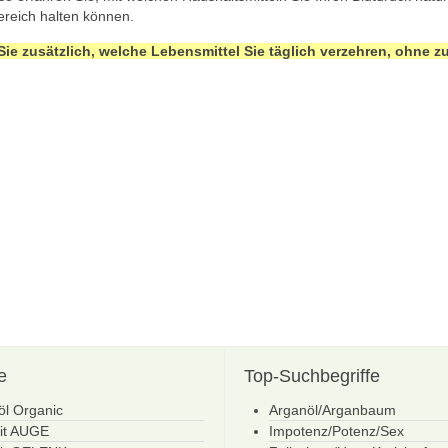
ereich halten können.
Sie zusätzlich, welche Lebensmittel Sie täglich verzehren, ohne z
e
Top-Suchbegriffe
öl Organic
Arganöl/Arganbaum
fit AUGE
Impotenz/Potenz/Sex