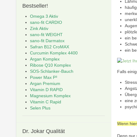
Lähmu
Bestseller!
häufi
merkw
Omega 3 Aktiv
unerkl
sano-fit CARDIO
Augen
Zink Aktiv
plötzl
sano-fit WEIGHT
ein b
sano-fit Darmatox
Schwe
Safran B12 CroMAX
ein b
Curcumin Komplex 4400
Argan Komplex
Ribose Q10 Komplex
SOS-Schlanker-Bauch
Falls eini
Power Max P³
Stress
Argan Premium
Angst
Vitamin D RAPID
Überg
Magnesium Komplex
eine z
Vitamin C Rapid
psych
Selen Plus
Wenn hier
Dr.
Jokar Qualität
Denn nur s