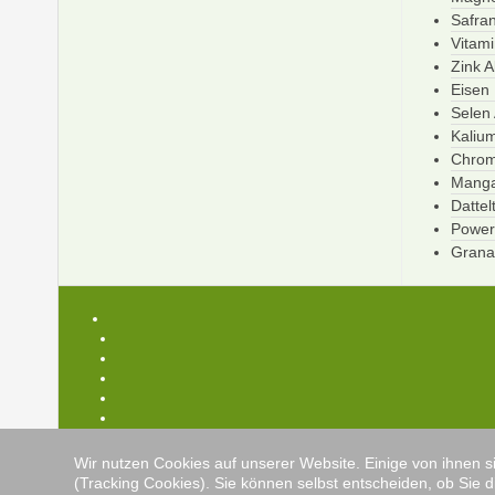
Safra
Vitam
Zink A
Eisen 
Selen 
Kaliu
Chrom
Manga
Dattel
Power
Granat
Wir nutzen Cookies auf unserer Website. Einige von ihnen s
(Tracking Cookies). Sie können selbst entscheiden, ob Sie d