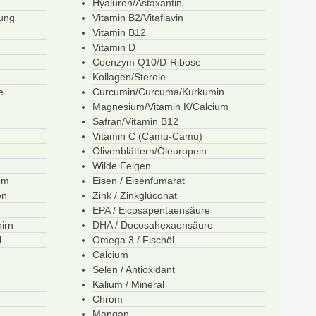
Hyaluron/Astaxantin
ung
Vitamin B2/Vitaflavin
Vitamin B12
Vitamin D
Coenzym Q10/D-Ribose
Kollagen/Sterole
e
Curcumin/Curcuma/Kurkumin
Magnesium/Vitamin K/Calcium
Safran/Vitamin B12
Vitamin C (Camu-Camu)
Olivenblättern/Oleuropein
Wilde Feigen
em
Eisen / Eisenfumarat
en
Zink / Zinkgluconat
EPA / Eicosapentaensäure
hirn
DHA / Docosahexaensäure
l
Omega 3 / Fischöl
Calcium
Selen / Antioxidant
Kalium / Mineral
Chrom
Mangan