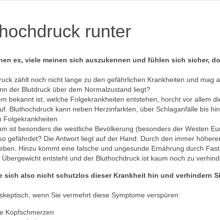
thochdruck runter
nen es, viele meinen sich auszukennen und fühlen sich sicher, d
uck zählt noch nicht lange zu den gefährlichen Krankheiten und mag a
nn der Blutdruck über dem Normalzustand liegt?
em bekannt ist, welche Folgekrankheiten entstehen, horcht vor allem d
uf. Bluthochdruck kann neben Herzinfarkten, über Schlaganfälle bis h
 Folgekrankheiten.
m ist besonders die westliche Bevölkerung (besonders der Westen E
o gefährdet? Die Antwort liegt auf der Hand: Durch den immer höheren
Leben. Hinzu kommt eine falsche und ungesunde Ernährung durch Fast
 Übergewicht entsteht und der Bluthochdruck ist kaum noch zu verhind
 sich also nicht schutzlos dieser Krankheit hin und verhindern Si
 skeptisch, wenn Sie vermehrt diese Symptome verspüren:
ge Kopfschmerzen