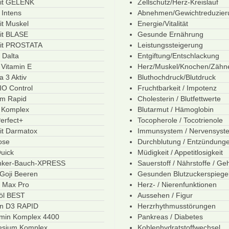
fit GELENK
Zellschutz/Herz-Kreislauf
 Intens
Abnehmen/Gewichtreduzier
it Muskel
Energie/Vitalität
fit BLASE
Gesunde Ernährung
fit PROSTATA
Leistungssteigerung
 Dalta
Entgiftung/Entschlackung
 Vitamin E
Herz/Muskel/Knochen/Zähn
 3 Aktiv
Bluthochdruck/Blutdruck
O Control
Fruchtbarkeit / Impotenz
um Rapid
Cholesterin / Blutfettwerte
 Komplex
Blutarmut / Hämoglobin
erfect+
Tocopherole / Tocotrienole
it Darmatox
Immunsystem / Nervensyst
ose
Durchblutung / Entzündung
uick
Müdigkeit / Appetitlosigkeit
nker-Bauch-XPRESS
Sauerstoff / Nährstoffe / Ge
Goji Beeren
Gesunden Blutzuckerspiege
 Max Pro
Herz- / Nierenfunktionen
öl BEST
Aussehen / Figur
in D3 RAPID
Herzrhythmusstörungen
min Komplex 4400
Pankreas / Diabetes
sium Komplex
Kohlenhydratstoffwechsel