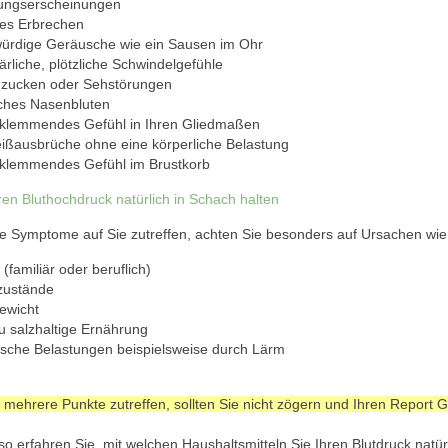
ngserscheinungen
ges Erbrechen
ürdige Geräusche wie ein Sausen im Ohr
ärliche, plötzliche Schwindelgefühle
zucken oder Sehstörungen
iches Nasenbluten
eklemmendes Gefühl in Ihren Gliedmaßen
ißausbrüche ohne eine körperliche Belastung
eklemmendes Gefühl im Brustkorb
ge Symptome auf Sie zutreffen, achten Sie besonders auf Ursachen wie
 (familiär oder beruflich)
zustände
ewicht
u salzhaltige Ernährung
ische Belastungen beispielsweise durch Lärm
 mehrere Punkte zutreffen, sollten Sie nicht zögern und Ihren Report 
o erfahren Sie, mit welchen Haushaltsmitteln Sie Ihren Blutdruck natü