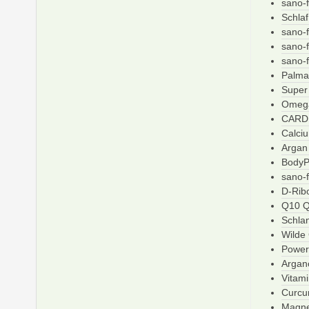
sano-
Schlaf
sano-f
sano-
sano-
Palma
Super
Omega
CARDI
Calci
Argan
BodyP
sano-f
D-Rib
Q10 Q
Schla
Wilde 
Power
Argan
Vitam
Curcu
Magne