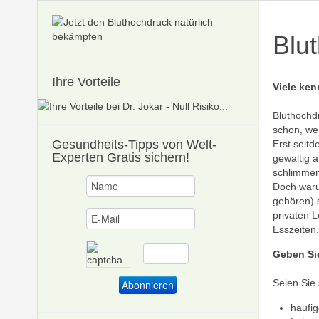
Blu
Ihre Vorteile
Viele ken
Bluthochdr
schon, we
Gesundheits-Tipps
von Welt-
Erst seitd
Experten Gratis sichern!
gewaltig a
schlimmen
Doch waru
gehören) s
privaten 
Esszeiten.
Geben Sie
Seien Sie
häufi