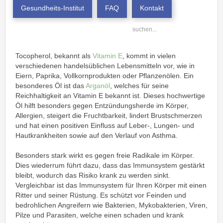
Gesundheits-Institut
FAQ
Kontakt
Tocopherol, bekannt als
Vitamin E
, kommt in vielen
verschiedenen handelsüblichen Lebensmitteln vor, wie in
Eiern, Paprika, Vollkornprodukten oder Pflanzenölen. Ein
besonderes Öl ist das
Arganöl
, welches für seine
Reichhaltigkeit an Vitamin E bekannt ist. Dieses hochwertige
Öl hilft besonders gegen Entzündungsherde im Körper,
Allergien, steigert die Fruchtbarkeit, lindert Brustschmerzen
und hat einen positiven Einfluss auf Leber-, Lungen- und
Hautkrankheiten sowie auf den Verlauf von Asthma.
Besonders stark wirkt es gegen freie Radikale im Körper.
Dies wiederrum führt dazu, dass das Immunsystem gestärkt
bleibt, wodurch das Risiko krank zu werden sinkt.
Vergleichbar ist das Immunsystem für Ihren Körper mit einen
Ritter und seiner Rüstung. Es schützt vor Feinden und
bedrohlichen Angreifern wie Bakterien, Mykobakterien, Viren,
Pilze und Parasiten, welche einen schaden und krank