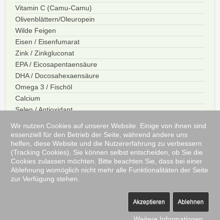
Vitamin C (Camu-Camu)
Olivenblättern/Oleuropein
Wilde Feigen
Eisen / Eisenfumarat
Zink / Zinkgluconat
EPA / Eicosapentaensäure
DHA / Docosahexaensäure
Omega 3 / Fischöl
Calcium
Selen / Antioxidant
Kalium / Mineral
Wir nutzen Cookies auf unserer Website. Einige von ihnen sind
Chrom
essenziell für den Betrieb der Seite, während andere uns
helfen, diese Website und die Nutzererfahrung zu verbessern
Mangan
(Tracking Cookies). Sie können selbst entscheiden, ob Sie die
Cookies zulassen möchten. Bitte beachten Sie, dass bei einer
Ablehnung womöglich nicht mehr alle Funktionalitäten der Seite
Impressum
Datenschutzerklärung
AGB
Widerrufsrecht
Kontakt
zur Verfügung stehen.
Sitemap
Partner
Teilnahmebedingungen
Gewinnspiel
Monatsaktion
Akzeptieren
Ablehnen
Copyright Dr. Jokar © 2018 All rights reserved.
Weitere Informationen