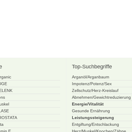
e
Top-Suchbegriffe
rganic
Arganöl/Arganbaum
AUGE
Impotenz/Potenz/Sex
GELENK
Zellschutz/Herz-Kreislauf
ens
Abnehmen/Gewichtreduzierung
uskel
Energie/Vitalität
BLASE
Gesunde Ernährung
PROSTATA
Leistungssteigerung
ta
Entgiftung/Entschlackung
amin E
Herz/Muskel/Knochen/Zähne