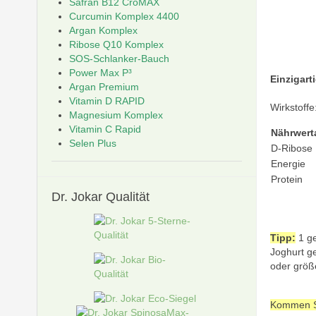
Safran B12 CroMAX
Curcumin Komplex 4400
Argan Komplex
*100
Ribose Q10 Komplex
SOS-Schlanker-Bauch
Power Max P³
Einzigart
Argan Premium
Vitamin D RAPID
Wirkstoff
Magnesium Komplex
Vitamin C Rapid
Nährwer
Selen Plus
D-Ribose
Energie
Protein
Dr.
Jokar Qualität
Tipp:
1 ge
Joghurt ge
oder größe
Kommen Si