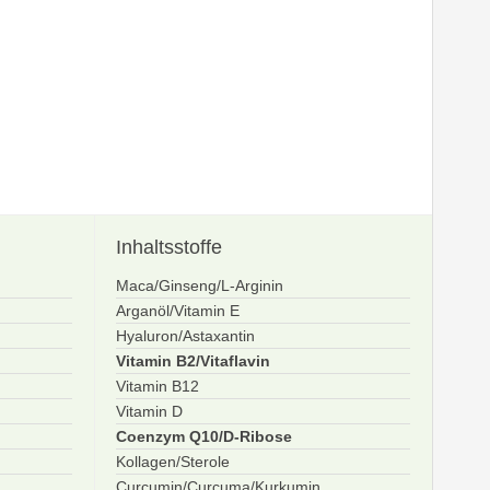
Inhaltsstoffe
Maca/Ginseng/L-Arginin
Arganöl/Vitamin E
Hyaluron/Astaxantin
Vitamin B2/Vitaflavin
Vitamin B12
Vitamin D
Coenzym Q10/D-Ribose
Kollagen/Sterole
Curcumin/Curcuma/Kurkumin