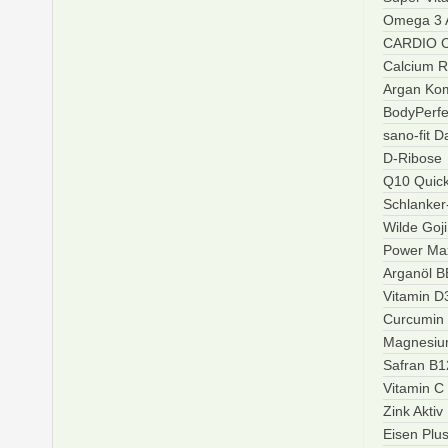
Omega 3 A
CARDIO C
Calcium R
Argan Ko
BodyPerfe
sano-fit 
D-Ribose
Q10 Quic
Schlanke
Wilde Goj
Power Ma
Arganöl 
Vitamin D
Curcumin
Magnesiu
Safran B
Vitamin C
Zink Aktiv
Eisen Plu