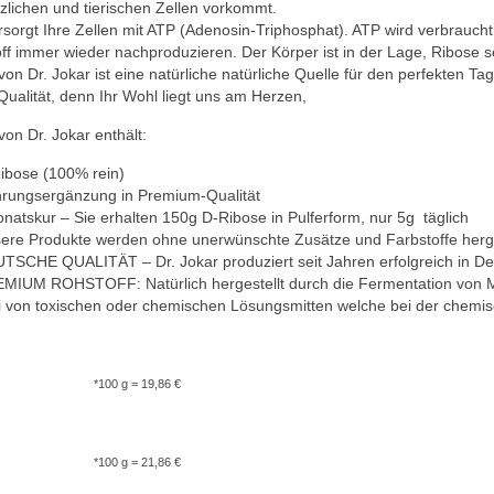
nzlichen und tierischen Zellen vorkommt.
rsorgt Ihre Zellen mit ATP (Adenosin-Triphosphat). ATP wird verbrauc
ff immer wieder nachproduzieren. Der Körper ist in der Lage, Ribose s
on Dr. Jokar ist eine natürliche natürliche Quelle für den perfekten Ta
ualität, denn Ihr Wohl liegt uns am Herzen,
on Dr. Jokar enthält:
ose (100% rein)
ngsergänzung in Premium-Qualität
tskur – Sie erhalten 150g D-Ribose in Pulferform, nur 5g täglich
e Produkte werden ohne unerwünschte Zusätze und Farbstoffe herge
CHE QUALITÄT – Dr. Jokar produziert seit Jahren erfolgreich in De
UM ROHSTOFF: Natürlich hergestellt durch die Fermentation von Maiss
von toxischen oder chemischen Lösungsmitten welche bei der chemis
 g = 19,86 €
 g = 21,86 €