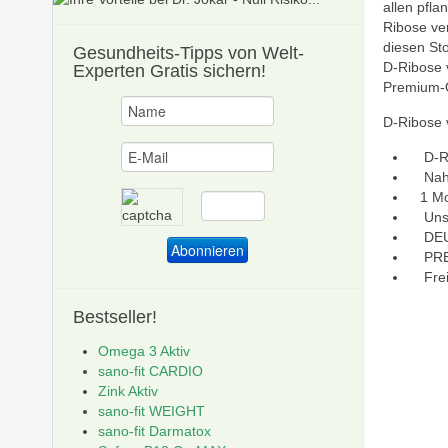
allen pfla
Ribose ve
diesen Sto
Gesundheits-Tipps
von Welt-
D-Ribose v
Experten Gratis sichern!
Premium-Q
D-Ribose v
D-Rib
Nahru
1 Mona
Unser
DEUTS
PREMI
Frei 
Bestseller!
*100
Omega 3 Aktiv
sano-fit CARDIO
Zink Aktiv
sano-fit WEIGHT
*100
sano-fit Darmatox