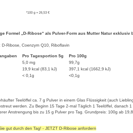
 g = 26,53 €
ige Formel „D-Ribose“ als Pulver-Form aus Mutter Natur exklusiv b
e: D-Ribose, Coenzym Q10, Riboflavin
tangaben
Pro Tagesportion 5g
Pro 100g
5,0 mg
99,7g
19,9 kcal (83,1 kJ)
397,1 kcal (1662,9 kJ)
< 0,1g
<0,1g
häufter Teelöffel ca. 7 g Pulver in einem Glas Flüssigkeit (auch Liebl
streut werden. Zu Beginn 15 Tage 2-mal Täglich 1 Teelöffel, danach 1 T
rer Anstrengung bis zu 15 g Pulver pro Tag. Grundpreis: 100g ab 19,8
e gut durch den Tag! - JETZT D-Ribose anfordern