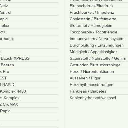
ktiv
Bluthochdruck/Blutdruck
ontrol
Fruchtbarkeit / Impotenz
apid
Cholesterin / Blutfettwerte
mplex
Blutarmut / Hämoglobin
ct+
Tocopherole / Tocotrienole
Darmatox
Immunsystem / Nervensystem
Durchblutung / Entzündungen
k
Müdigkeit / Appetitlosigkeit
r-Bauch-XPRESS
Sauerstoff / Nährstoffe / Gehirn
i Beeren
Gesunden Blutzuckerspiegel
x Pro
Herz- / Nierenfunktionen
BEST
Aussehen / Figur
3 RAPID
Herzrhythmusstörungen
 Komplex 4400
Pankreas / Diabetes
m Komplex
Kohlenhydratstoffwechsel
12 CroMAX
 Rapid
s