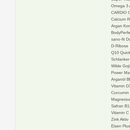
Omega 3 A
CARDIO C
Calcium R
Argan Ko
BodyPerfe
sano-fit 
D-Ribose
Q10 Quic
Schlanke
Wilde Goj
Power Ma
Arganöl 
Vitamin D
Curcumin
Magnesiu
Safran B
Vitamin C
Zink Aktiv
Eisen Plu