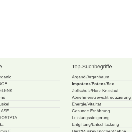
e
Top-Suchbegriffe
rganic
Arganöl/Arganbaum
AUGE
Impotenz/Potenz/Sex
GELENK
Zellschutz/Herz-Kreislauf
ens
Abnehmen/Gewichtreduzierung
uskel
Energie/Vitalität
BLASE
Gesunde Ernährung
PROSTATA
Leistungssteigerung
ta
Entgiftung/Entschlackung
amin E
Herz/Muskel/Knochen/Zähne