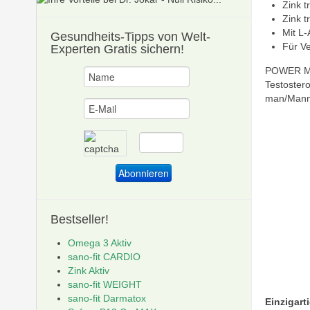
Zink t
Zink t
Mit L-
Gesundheits-Tipps
von Welt-
Für Ve
Experten Gratis sichern!
POWER MAX
Testoster
man/Mann 
Bestseller!
Omega 3 Aktiv
sano-fit CARDIO
Zink Aktiv
sano-fit WEIGHT
sano-fit Darmatox
Einzigart