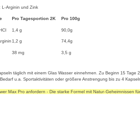
: L-Arginin und Zink
ffe
Pro Tagesportion 2K
Pro 100g
 HCl
1,4 g
90,0g
rginin
1,2 g
74,4g
38 mg
3,5 g
pseln täglich mit einem Glas Wasser einnehmen. Zu Beginn 15 Tage 2-
Bedarf u.a. Sportaktivitäten oder größere Anstrengung bis zu 4 Kapsel
er Max Pro anfordern - Die starke Formel mit Natur-Geheimnissen für