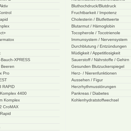
ktiv
Bluthochdruck/Blutdruck
ontrol
Fruchtbarkeit / Impotenz
apid
Cholesterin / Blutfettwerte
mplex
Blutarmut / Hämoglobin
ct+
Tocopherole / Tocotrienole
Darmatox
Immunsystem / Nervensystem
Durchblutung / Entzündungen
k
Müdigkeit / Appetitlosigkeit
r-Bauch-XPRESS
Sauerstoff / Nährstoffe / Gehirn
i Beeren
Gesunden Blutzuckerspiegel
x Pro
Herz- / Nierenfunktionen
BEST
Aussehen / Figur
3 RAPID
Herzrhythmusstörungen
 Komplex 4400
Pankreas / Diabetes
m Komplex
Kohlenhydratstoffwechsel
12 CroMAX
 Rapid
s