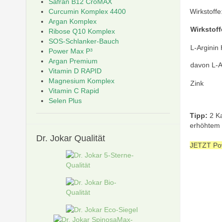
Safran B12 CroMAX
Curcumin Komplex 4400
Wirkstoffe
Argan Komplex
Wirksto
Ribose Q10 Komplex
SOS-Schlanker-Bauch
L-Arginin
Power Max P³
Argan Premium
davon L-A
Vitamin D RAPID
Magnesium Komplex
Zink
Vitamin C Rapid
Selen Plus
Tipp:
2 Ka
erhöhtem 
Dr.
Jokar Qualität
JETZT Pow